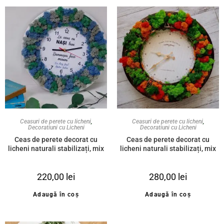
Ceasuri de perete cu licheni
,
Ceasuri de perete cu licheni
,
Decoratiuni cu Licheni
Decoratiuni cu Licheni
Ceas de perete decorat cu
Ceas de perete decorat cu
licheni naturali stabilizați, mix
licheni naturali stabilizați, mix
de culori, personalizat ”La casa
de verde și accente tomnatice
cu nași buni, Dumnezeu face
40cm
220,00
lei
280,00
lei
minuni!” 35cm
Adaugă în coș
Adaugă în coș