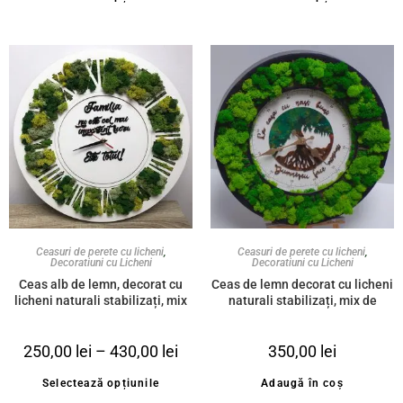
Ceasuri de perete cu licheni
,
Ceasuri de perete cu licheni
,
Decoratiuni cu Licheni
Decoratiuni cu Licheni
Ceas alb de lemn, decorat cu
Ceas de lemn decorat cu licheni
licheni naturali stabilizați, mix
naturali stabilizați, mix de
de verde și mesaj personalizat
verde, pictat și personalizat cu
”Familia nu este cel mai
mesajul ”La casa cu nași buni,
250,00
lei
–
430,00
lei
350,00
lei
important lucru, este totul!”
Dumnezeu face minuni” 40cm
Selectează opțiunile
Adaugă în coș