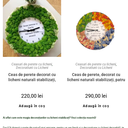
Ceasuri de perete cu licheni
,
Ceasuri de perete cu licheni
,
Decoratiuni cu Licheni
Decoratiuni cu Licheni
Ceas de perete decorat cu
Ceas de perete, decorat cu
licheni naturali stabilizați,
licheni naturali stabilizați, patru
verde light și mesaj
anotimpuri
personalizat ”Timpul petrecut
220,00
lei
290,00
lei
cu familia valorează fiecare
secundă”
Adaugă în coș
Adaugă în coș
Ai aflat care este magia decorațiunilor cu licheni stabilizați? Vezi colecția noastră!
Dacă îți dorești o parte din natură mai aproape, pentru un aer fresh și o decorațiune cu licheni deosebită, te