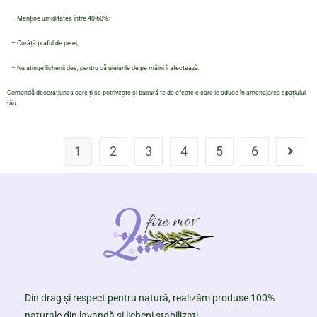
– Menține umiditatea între 40-60%;
– Curăță praful de pe ei;
– Nu atinge lichenii des, pentru că uleiurile de pe mâini îi afectează.
Comandă decorațiunea care ți se potrivește și bucură-te de efecte e care le aduce în amenajarea spațiului
tău.
1
2
3
4
5
6
Din drag și respect pentru natură, realizăm produse 100%
naturale din lavandă și licheni stabilizați.