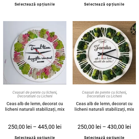
Selectează opțiunile
Selectează opțiunile
Ceasuri de perete cu licheni
,
Ceasuri de perete cu licheni
,
Decoratiuni cu Licheni
Decoratiuni cu Licheni
Ceas alb de lemn, decorat cu
Ceas alb de lemn, decorat cu
licheni naturali stabilizați, mix
licheni naturali stabilizați, mix
de culori și mesaj personalizat
de verde și mesaj personalizat
”Timpul trece, dragostea
”Familia este o mică lume
250,00
lei
–
445,00
lei
250,00
lei
–
430,00
lei
rămâne!”
născută din iubire”
Selectează opțiunile
Selectează opțiunile