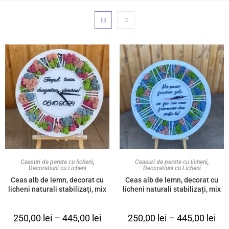
Ceasuri de perete cu licheni
,
Ceasuri de perete cu licheni
,
Decoratiuni cu Licheni
Decoratiuni cu Licheni
Ceas alb de lemn, decorat cu
Ceas alb de lemn, decorat cu
licheni naturali stabilizați, mix
licheni naturali stabilizați, mix
de culori ”Timpul trece,
de culori și mesaj personalizat
dragostea rămâne!”
”Dă șansă fiecărei zile să fie cea
250,00
lei
–
445,00
lei
250,00
lei
–
445,00
lei
mai frumoasă din viața ta!”