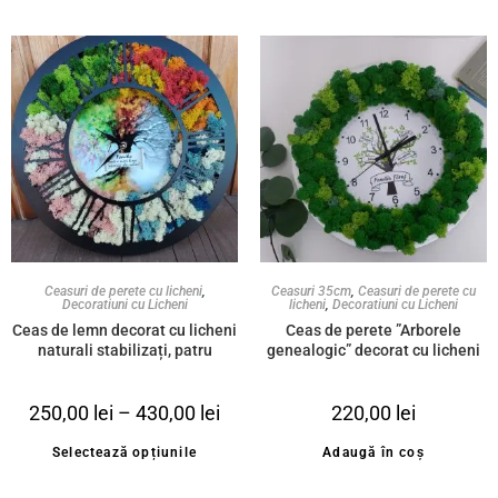
Ceasuri de perete cu licheni
,
Ceasuri 35cm
,
Ceasuri de perete cu
Decoratiuni cu Licheni
licheni
,
Decoratiuni cu Licheni
Ceas de lemn decorat cu licheni
Ceas de perete ”Arborele
naturali stabilizați, patru
genealogic” decorat cu licheni
anotimpuri și mesaj
naturali stabilizați, mix de
personalizat
verde, personalizat(la alegere)
250,00
lei
–
430,00
lei
220,00
lei
35cm
Selectează opțiunile
Adaugă în coș