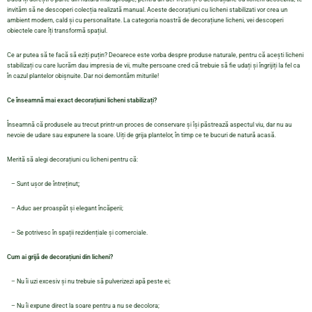
invităm să ne descoperi colecția realizată manual. Aceste decorațiuni cu licheni stabilizati vor crea un
ambient modern, cald și cu personalitate. La categoria noastră de decorațiune licheni, vei descoperi
obiectele care îți transformă spațiul.
Ce ar putea să te facă să eziți puțin? Deoarece este vorba despre produse naturale, pentru că acești licheni
stabilizați cu care lucrăm dau impresia de vii, multe persoane cred că trebuie să fie udați și îngrijiți la fel ca
în cazul plantelor obișnuite. Dar noi demontăm miturile!
Ce înseamnă mai exact decorațiuni licheni stabilizați?
Înseamnă că produsele au trecut printr-un proces de conservare și își păstrează aspectul viu, dar nu au
nevoie de udare sau expunere la soare. Uiți de grija plantelor, în timp ce te bucuri de natură acasă.
Merită să alegi decorațiuni cu licheni pentru că:
– Sunt ușor de întreținut
;
– Aduc aer proaspăt și elegant încăperii;
– Se potrivesc în spații rezidențiale și comerciale.
Cum ai grijă de decorațiuni din licheni?
– Nu îi uzi excesiv și nu trebuie să pulverizezi apă peste ei;
– Nu îi expune direct la soare pentru a nu se decolora;