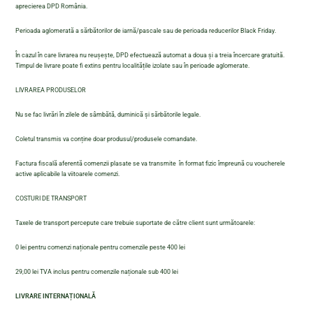
aprecierea DPD România.
Perioada aglomerată a sărbătorilor de iarnă/pascale sau de perioada reducerilor Black Friday.
În cazul în care livrarea nu reușește, DPD efectuează automat a doua și a treia încercare gratuită.
Timpul de livrare poate fi extins pentru localitățile izolate sau în perioade aglomerate.
LIVRAREA PRODUSELOR
Nu se fac livrări în zilele de sâmbătă, duminică și sărbătorile legale.
Coletul transmis va conține doar produsul/produsele comandate.
Factura fiscală aferentă comenzii plasate se va transmite în format fizic împreună cu voucherele
active aplicabile la viitoarele comenzi.
COSTURI DE TRANSPORT
Taxele de transport percepute care trebuie suportate de către client sunt următoarele:
0 lei pentru comenzi naționale pentru comenzile peste 400 lei
29,00 lei TVA inclus pentru comenzile naționale sub 400 lei
LIVRARE INTERNAȚIONALĂ