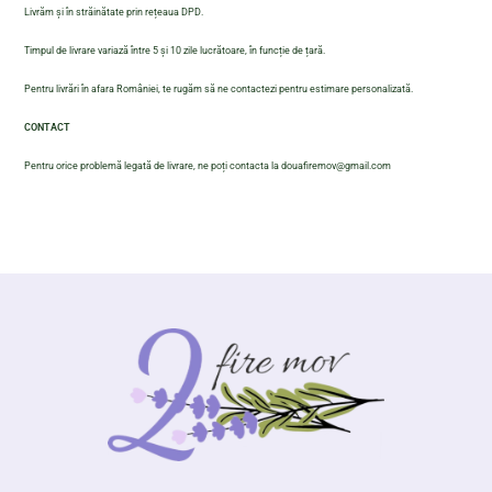
Livrăm și în străinătate prin rețeaua DPD.
Timpul de livrare variază între 5 și 10 zile lucrătoare, în funcție de țară.
Pentru livrări în afara României, te rugăm să ne contactezi pentru estimare personalizată.
CONTACT
Pentru orice problemă legată de livrare, ne poți contacta la douafiremov@gmail.com