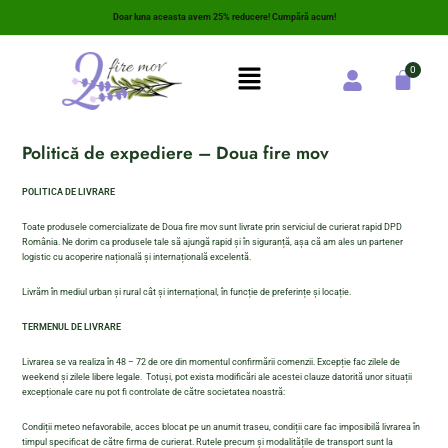
Doar luna aceasta avem 25% reducere! Cumpără acum!
Politică de expediere
– Doua
fire mov
POLITICA DE LIVRARE
Toate produsele comercializate de Doua fire mov sunt livrate prin serviciul de curierat rapid DPD
România. Ne dorim ca produsele tale să ajungă rapid și în siguranță, așa că am ales un partener
logistic cu acoperire națională și internațională excelentă.
Livrăm în mediul urban și rural cât și internațional, în funcție de preferințe și locație.
TERMENUL DE LIVRARE
Livrarea se va realiza în 48 – 72 de ore din momentul confirmării comenzii. Excepție fac zilele de
weekend și zilele libere legale. Totuși, pot exista modificări ale acestei clauze datorită unor situații
excepționale care nu pot fi controlate de către societatea noastră:
Condiții meteo nefavorabile, acces blocat pe un anumit traseu, condiții care fac imposibilă livrarea în
timpul specificat de către firma de curierat. Rutele precum și modalitățile de transport sunt la