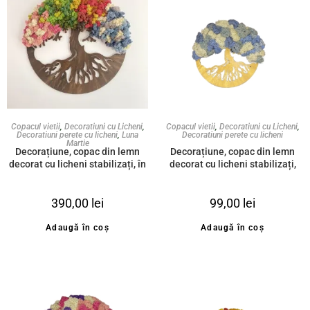
Copacul vietii
,
Decoratiuni cu Licheni
,
Copacul vietii
,
Decoratiuni cu Licheni
,
Decoratiuni perete cu licheni
,
Luna
Decoratiuni perete cu licheni
Martie
Decorațiune, copac din lemn
Decorațiune, copac din lemn
decorat cu licheni stabilizați, în
decorat cu licheni stabilizați,
patru anotimpuri, 50cm
mix de albastru, 20cm
390,00
lei
99,00
lei
Adaugă în coș
Adaugă în coș