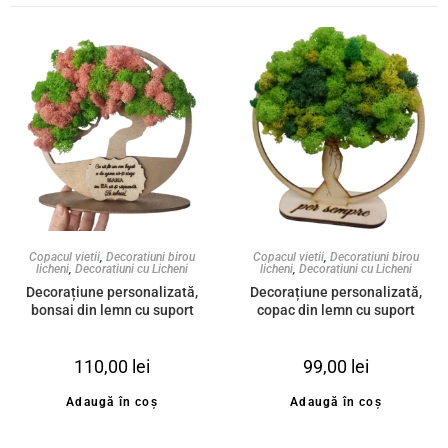
Copacul vietii
,
Decoratiuni birou
Copacul vietii
,
Decoratiuni birou
licheni
,
Decoratiuni cu Licheni
licheni
,
Decoratiuni cu Licheni
Decorațiune personalizată,
Decorațiune personalizată,
bonsai din lemn cu suport
copac din lemn cu suport
decorat cu licheni stabilizați,
decorat cu licheni stabilizați,
mix de culori, 20cm
mix de verde, Mâini împreunate
110,00
lei
99,00
lei
, 20cm
Adaugă în coș
Adaugă în coș