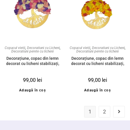
Copacul vietii
,
Decoratiuni cu Licheni
,
Copacul vietii
,
Decoratiuni cu Licheni
,
Decoratiuni perete cu licheni
Decoratiuni perete cu licheni
Decorațiune, copac din lemn
Decorațiune, copac din lemn
decorat cu licheni stabilizați,
decorat cu licheni stabilizați,
mix de roz, 20cm
mix de toamnă, 20cm
99,00
lei
99,00
lei
Adaugă în coș
Adaugă în coș
1
2