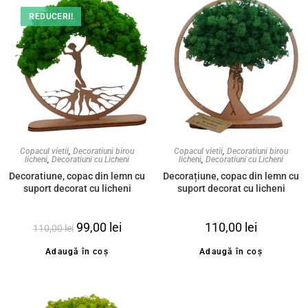
REDUCERI!
Copacul vietii
,
Decoratiuni birou
Copacul vietii
,
Decoratiuni birou
licheni
,
Decoratiuni cu Licheni
licheni
,
Decoratiuni cu Licheni
Decoratiune, copac din lemn cu
Decorațiune, copac din lemn cu
suport decorat cu licheni
suport decorat cu licheni
stabilizati, verde light, silueta
stabilizați, verde natur, Mâini
Femeie, 20cm
împreunate , 20cm
99,00
lei
110,00
lei
110,00
lei
Adaugă în coș
Adaugă în coș