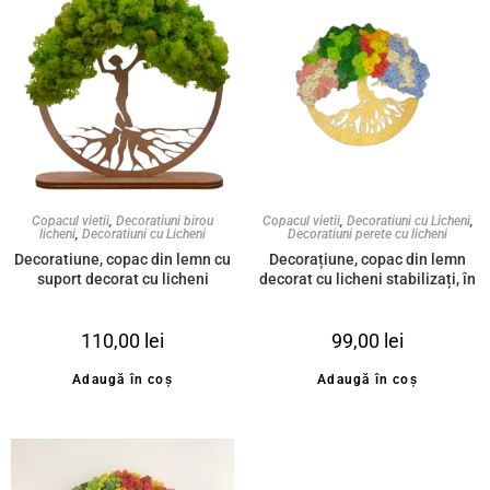
Copacul vietii
,
Decoratiuni birou
Copacul vietii
,
Decoratiuni cu Licheni
,
licheni
,
Decoratiuni cu Licheni
Decoratiuni perete cu licheni
Decoratiune, copac din lemn cu
Decorațiune, copac din lemn
suport decorat cu licheni
decorat cu licheni stabilizați, în
stabilizati, verde primavara,
patru anotimpuri, 20cm
silueta Femeie, 20cm
110,00
lei
99,00
lei
Adaugă în coș
Adaugă în coș