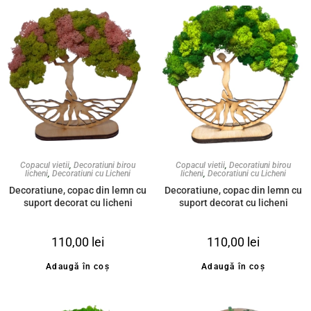
Copacul vietii
,
Decoratiuni birou
Copacul vietii
,
Decoratiuni birou
licheni
,
Decoratiuni cu Licheni
licheni
,
Decoratiuni cu Licheni
Decoratiune, copac din lemn cu
Decoratiune, copac din lemn cu
suport decorat cu licheni
suport decorat cu licheni
stabilizati, mix de culori, silueta
stabilizati, mix de verde, silueta
Femeie, 20cm
Femeie, 20cm
110,00
lei
110,00
lei
Adaugă în coș
Adaugă în coș