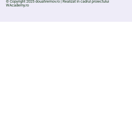
© Copyright 2025 douafiremov.ro | Realizat în cadrul proiectului
WAcademy.ro