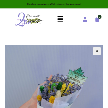
Doar luna aceasta avem 25% reducere! Cumpără acum!