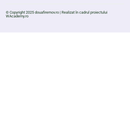
© Copyright 2025 douafiremov.ro | Realizat în cadrul proiectului
WAcademy.ro