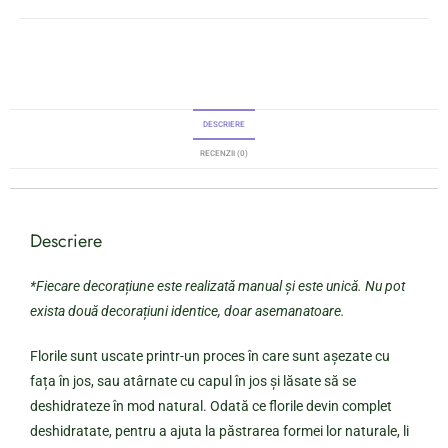
DESCRIERE
RECENZII (0)
Descriere
*Fiecare decorațiune este realizată manual și este unică. Nu pot
exista două decorațiuni identice, doar asemanatoare.
Florile sunt uscate printr-un proces în care sunt așezate cu
fața în jos, sau atârnate cu capul în jos și lăsate să se
deshidrateze în mod natural. Odată ce florile devin complet
deshidratate, pentru a ajuta la păstrarea formei lor naturale, li