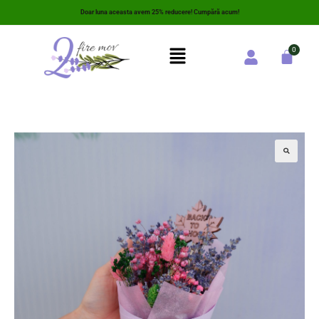
Doar luna aceasta avem 25% reducere! Cumpără acum!