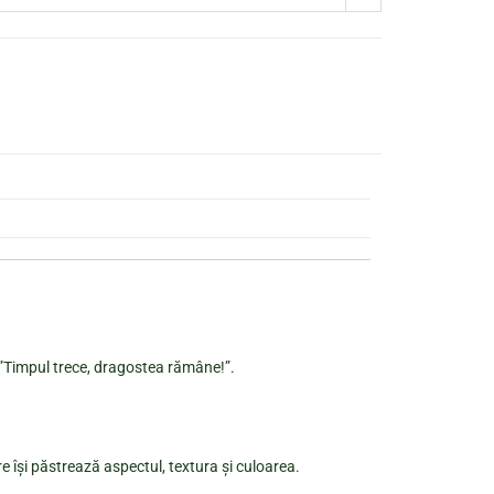
t ”Timpul trece, dragostea rămâne!”.
re își păstrează aspectul, textura și culoarea.