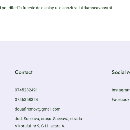
 pot diferi în functie de display-ul dispozitivului dumneavoastră.
Contact
Social 
0745282491
Instagra
0746358324
Facebook
douafiremov@gmail.com
Jud. Suceava, orașul Suceava, strada
Viitorului, nr 9, G11, scara A.