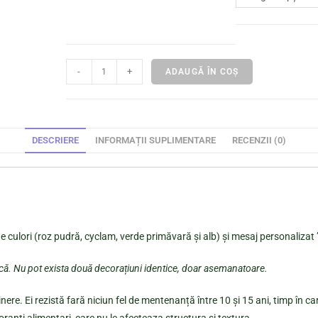
-
+
ADAUGĂ ÎN COȘ
DESCRIERE
INFORMAȚII SUPLIMENTARE
RECENZII (0)
 de culori (roz pudră, cyclam, verde primăvară și alb) și mesaj personaliza
ică. Nu pot exista două decorațiuni identice, doar asemanatoare.
nere. Ei rezistă fară niciun fel de mentenanță între 10 și 15 ani, timp în ca