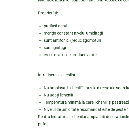
Nuantele lichenilor sunt obtinute prin vopsire cu col
Proprietăți:
purifică aerul
mențin constant nivelul umidității
sunt antifonici (reduc zgomotul)
sunt ignifugi
cresc nivelul de productivitate
Întreținerea lichenilor:
Nu amplasați lichenii în razele directe ale soare
Nu udați lichenii!
Temperatura minimă la care lichenii își păstrează
Nivelul de umiditate recomandat este de peste 40%
Pentru hidratarea lichenilor amplasati decoratiunile 
pufoși.