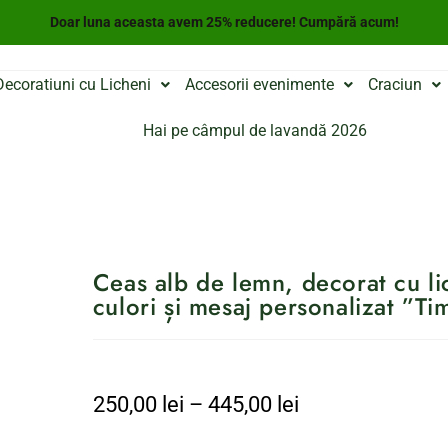
Doar luna aceasta avem 25% reducere! Cumpără acum!
Decoratiuni cu Licheni
Accesorii evenimente
Craciun
Hai pe câmpul de lavandă 2026
Ceas alb de lemn, decorat cu lic
culori și mesaj personalizat ”T
250,00
lei
–
445,00
lei