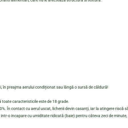
oranti alimentari, care nu le afecteaza structura si textura.
lui, în preajma aerului condiționat sau lângă o sursă de căldură!
 toate caracteristicile este de 18 grade.
. În contact cu aerul uscat, lichenii devin casanți, iar la atingere riscă s
intr-o incapare cu umiditate ridicată (baie) pentru câteva zeci de minute, 