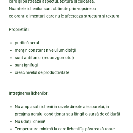
care își păstrează aspectul, textura și culoarea.
Nuantele lichenilor sunt obtinute prin vopsire cu
coloranti alimentari, care nu le afecteaza structura si textura.
Proprietăți:
purifică aerul
mențin constant nivelul umidității
sunt antifonici (reduc zgomotul)
sunt ignifugi
cresc nivelul de productivitate
Întreținerea lichenilor:
Nu amplasați lichenii în razele directe ale soarelui, în
preajma aerului condiționat sau lângă o sursă de căldură!
Nu udați lichenii!
Temperatura minimă la care lichenii își păstrează toate