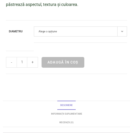
păstrează aspectul, textura și culoarea.
DIAMETRU
Alege o opțiune
-
+
ADAUGĂ ÎN COȘ
DESCRIERE
INFORMAȚII SUPLIMENTARE
RECENZII (0)