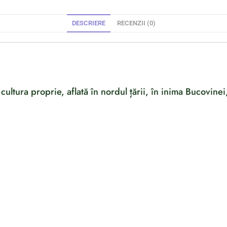
DESCRIERE
RECENZII (0)
ura proprie, aflată în nordul țării, în inima Bucovinei,