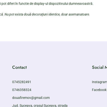
 pot diferi în functie de display-ul dispozitivului dumneavoastră.
ică. Nu pot exista două decorațiuni identice, doar asemanatoare.
Contact
Social 
0745282491
Instagra
0746358324
Facebook
douafiremov@gmail.com
Jud. Suceava, orașul Suceava, strada