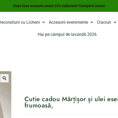
Doar luna aceasta avem 25% reducere! Cumpără acum!
Decoratiuni cu Licheni
Accesorii evenimente
Craciun
Hai pe câmpul de lavandă 2026
Cutie cadou Mărțișor și ulei es
frumoasă,