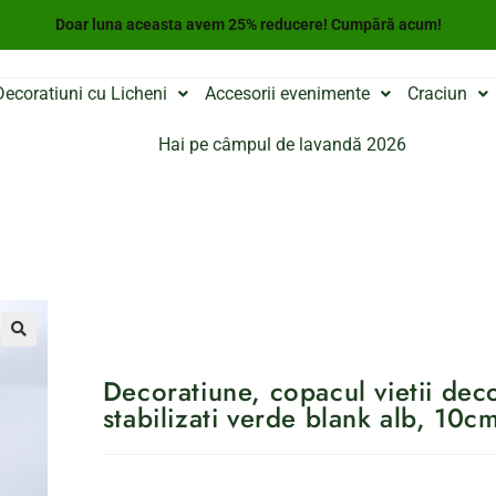
Doar luna aceasta avem 25% reducere! Cumpără acum!
Decoratiuni cu Licheni
Accesorii evenimente
Craciun
Hai pe câmpul de lavandă 2026
Decoratiune, copacul vietii deco
stabilizati verde blank alb, 10c