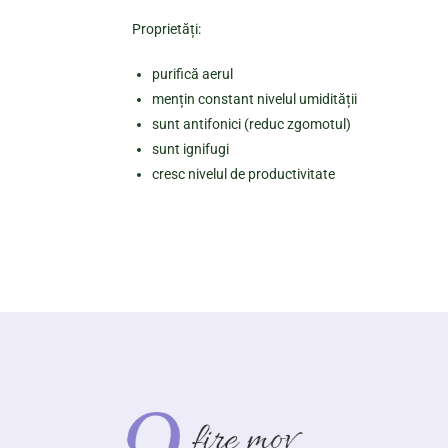
Proprietăți:
purifică aerul
mențin constant nivelul umidității
sunt antifonici (reduc zgomotul)
sunt ignifugi
cresc nivelul de productivitate