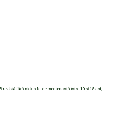
i rezistă fără niciun fel de mentenanță între 10 și 15 ani,