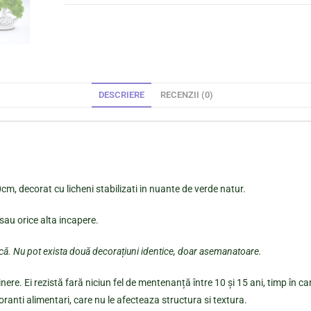
DESCRIERE
RECENZII (0)
cm, decorat cu licheni stabilizati in nuante de verde natur.
sau orice alta incapere.
ică. Nu pot exista două decorațiuni identice, doar asemanatoare.
nere. Ei rezistă fară niciun fel de mentenanță între 10 și 15 ani, timp în ca
oranti alimentari, care nu le afecteaza structura si textura.