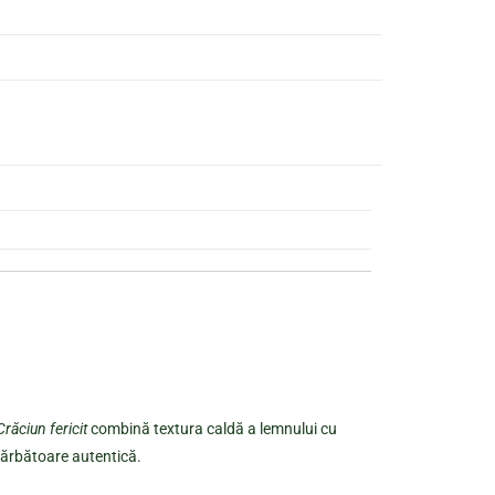
Crăciun fericit
combină textura caldă a lemnului cu
e sărbătoare autentică.