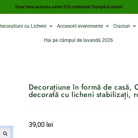
Doar luna aceasta avem 25% reducere! Cumpără acum!
Decoratiuni cu Licheni
Accesorii evenimente
Craciun
Hai pe câmpul de lavandă 2026
Decorațiune în formă de casă, C
decorată cu licheni stabilizați,
39,00
lei