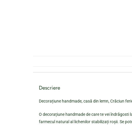
Descriere
Decorațiune handmade, casă din lemn, Crăciun fericit
O decorațiune handmade de care te vei îndrăgosti la
farmecul natural al lichenilor stabilizați roșii. Se p