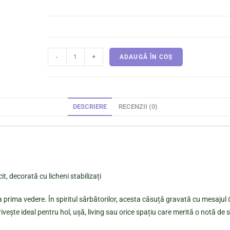
-
+
ADAUGĂ ÎN COȘ
DESCRIERE
RECENZII (0)
, decorată cu licheni stabilizați
 prima vedere. În spiritul sărbătorilor, acesta căsuță gravată cu mesajul
otrivește ideal pentru hol, ușă, living sau orice spațiu care merită o notă d