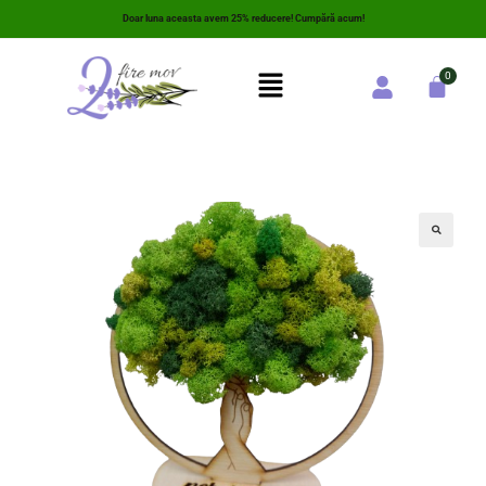
Doar luna aceasta avem 25% reducere! Cumpără acum!