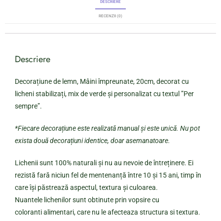
DESCRIERE
RECENZII (0)
Descriere
Decorațiune de lemn, Mâini împreunate, 20cm, decorat cu
licheni stabilizați, mix de verde și personalizat cu textul ”Per
sempre”.
*Fiecare decorațiune este realizată manual și este unică. Nu pot
exista două decorațiuni identice, doar asemanatoare.
Lichenii sunt 100% naturali și nu au nevoie de întreținere. Ei
rezistă fară niciun fel de mentenanță între 10 și 15 ani, timp în
care își păstrează aspectul, textura și culoarea.
Nuantele lichenilor sunt obtinute prin vopsire cu
coloranti alimentari, care nu le afecteaza structura si textura.