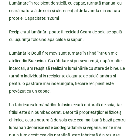
Lumânare în recipient de sticlă, cu capac, turnată manual cu
ceară naturală de soia și ulei esențial de lavandă din cultura
proprie. Capacitate: 120ml
Recipientul lumânării poate fi reciclat! Ceara de soia se spală
cu ușurință folosind apă căldă și săpun.
Lumânările Două fire mov sunt turnate în tihnă într-un mic
atelier din Bucovina. Cu răbdare și perseverență, după multe
încercări, am reușit să realizăm lumânările cu stare de bine. Le
turnăm individual în recipiente elegante de sticlă ambra și
pentru o păstrare mai îndelungată, fiecare recipient este
prevăzut cu un capac.
La fabricarea lumânărilor folosim ceară naturală de soia, iar
fitilul este din bumbac cerat. Datorită proprietăților ei fizice și
chimice, ceara naturală de soia este cea mai bună bază pentru
lumânări deoarece este b
iodegradabilă și vegană, emite mai
puțin fum decât cea din parafină, este fabricată din resurse