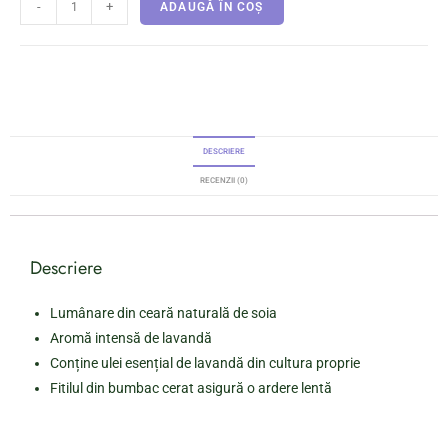
-
+
ADAUGĂ ÎN COȘ
DESCRIERE
RECENZII (0)
Descriere
Lumânare din ceară naturală de soia
Aromă intensă de lavandă
Conține ulei esențial de lavandă din cultura proprie
Fitilul din bumbac cerat asigură o ardere lentă