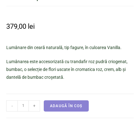
379,00
lei
Lumânare din ceară naturală, tip fagure, în culoarea Vanilla.
Lumânarea este accesorizată cu trandafir roz pudră criogenat,
bumbac, o selecție de flori uscate în cromatica roz, crem, alb și
dantelă de bumbac croșetată.
-
+
ADAUGĂ ÎN COȘ