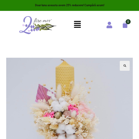
Doar luna aceasta avem 25% reducere! Cumpără acum!