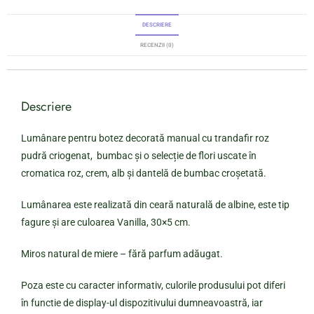
DESCRIERE
RECENZII (0)
Descriere
Lumânare pentru botez decorată manual cu trandafir roz
pudră criogenat, bumbac și o selecție de flori uscate în
cromatica roz, crem, alb și dantelă de bumbac croșetată.
Lumânarea este realizată din ceară naturală de albine, este tip
fagure și are culoarea Vanilla, 30×5 cm.
Miros natural de miere – fără parfum adăugat.
Poza este cu caracter informativ, culorile produsului pot diferi
în functie de display-ul dispozitivului dumneavoastră, iar