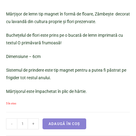
Mărțișor de lemn tip magnet în formă de floare, Zâmbește decorat
cu lavandă din cultura proprie și flori prezervate.
Buchețelul de flori este prins pe o bucată de lemn imprimată cu
textul O primăvară frumoasă!
Dimensiune – 6cm
Sistemul de prindere este tip magnet pentru a putea fi păstrat pe
frigider tot restul anului.
Mărțișorul este împachetat în plic de hârtie.
5 în stoc
-
+
ADAUGĂ ÎN COȘ