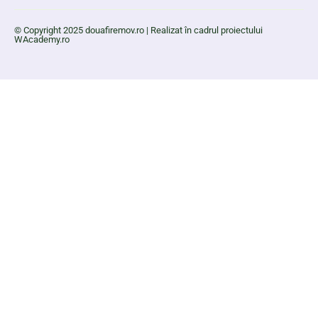
© Copyright 2025 douafiremov.ro | Realizat în cadrul proiectului
WAcademy.ro