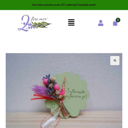
Doar luna aceasta avem 25% reducere! Cumpără acum!