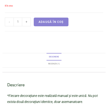
8 în stoc
-
+
ADAUGĂ ÎN COȘ
DESCRIERE
RECENZII (1)
Descriere
*Fiecare decorațiune este realizată manual și este unică. Nu pot
exista două decorațiuni identice, doar asemanatoare.