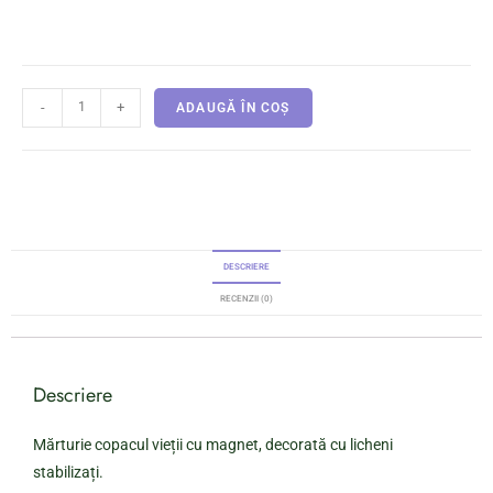
-
+
ADAUGĂ ÎN COȘ
DESCRIERE
RECENZII (0)
Descriere
Mărturie copacul vieții cu magnet, decorată cu licheni
stabilizați.