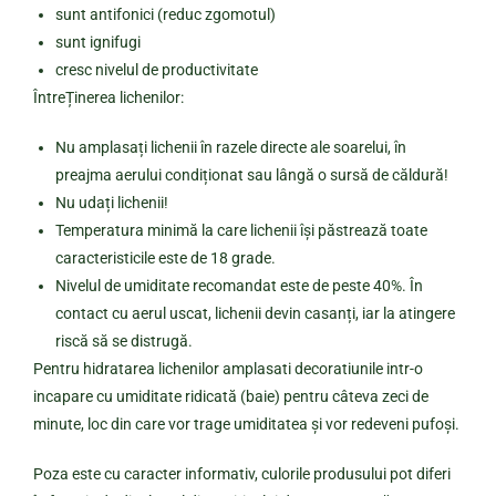
sunt antifonici (reduc zgomotul)
sunt ignifugi
cresc nivelul de productivitate
ÎntreȚinerea lichenilor:
Nu amplasați lichenii în razele directe ale soarelui, în
preajma aerului condiționat sau lângă o sursă de căldură!
Nu udați lichenii!
Temperatura minimă la care lichenii își păstrează toate
caracteristicile este de 18 grade.
Nivelul de umiditate recomandat este de peste 40%. În
contact cu aerul uscat, lichenii devin casanți, iar la atingere
riscă să se distrugă.
Pentru hidratarea lichenilor amplasati decoratiunile intr-o
incapare cu umiditate ridicată (baie) pentru câteva zeci de
minute, loc din care vor trage umiditatea și vor redeveni pufoși.
Poza este cu caracter informativ, culorile produsului pot diferi