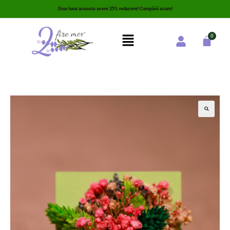
Doar luna aceasta avem 25% reducere! Cumpără acum!