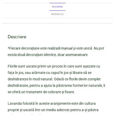
DESCRIERE
RECENZII (0)
Descriere
*Fiecare decorațiune este realizată manual și este unică. Nu pot
exista două decorațiuni identice, doar asemanatoare.
Florile sunt uscate printr-un proces în care sunt așezate cu
fața în jos, sau atârnate cu capul în jos și lăsate să se
deshidrateze în mod natural. Odată ce florile devin complet
deshidratate, pentru a ajuta la păstrarea formei lor naturale, li
se oferă un tratament de colorare și fixare.
Lavanda folosită în aceste aranjamente este din cultura
proprie și uscată într-un mediu adecvat pentru a-și păstra