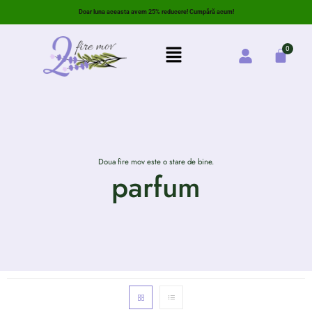
Doar luna aceasta avem 25% reducere! Cumpără acum!
Doua fire mov este o stare de bine.
parfum