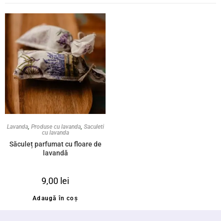
Lavanda
,
Produse cu lavanda
,
Saculeti
cu lavanda
Săculeț parfumat cu floare de
lavandă
9,00
lei
Adaugă în coș