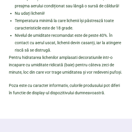
preajma aerului condiționat sau lângă o sursă de căldură!
Nu udați lichenii!
Temperatura minimă la care lichenii își păstrează toate
caracteristicile este de 18 grade.
Nivelul de umiditate recomandat este de peste 40%. În
contact cu aerul uscat, lichenii devin casanți, iar la atingere
riscă să se distrugă.
Pentru hidratarea lichenilor amplasati decoratiunile intr-o
incapare cu umiditate ridicată (baie) pentru câteva zeci de
minute, loc din care vor trage umiditatea și vor redeveni pufoși.
Poza este cu caracter informativ, culorile produsului pot diferi
în functie de display-ul dispozitivului dumneavoastră.