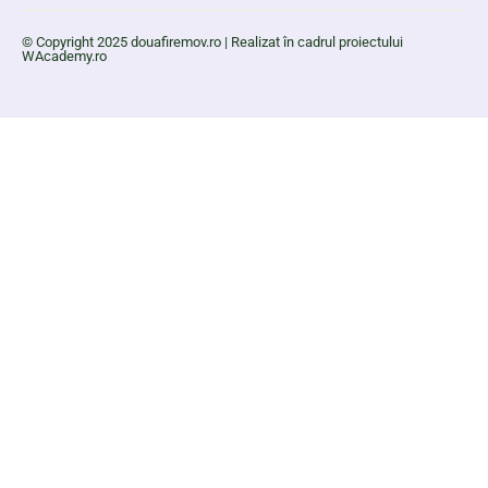
© Copyright 2025 douafiremov.ro | Realizat în cadrul proiectului
WAcademy.ro