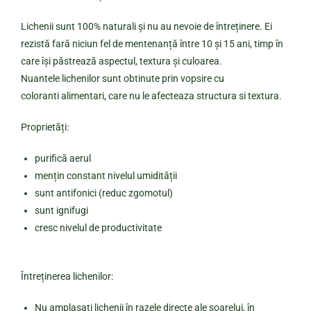
Lichenii sunt 100% naturali și nu au nevoie de întreținere. Ei
rezistă fară niciun fel de mentenanță între 10 și 15 ani, timp în
care își păstrează aspectul, textura și culoarea.
Nuantele lichenilor sunt obtinute prin vopsire cu
coloranti alimentari, care nu le afecteaza structura si textura.
Proprietăți:
purifică aerul
mențin constant nivelul umidității
sunt antifonici (reduc zgomotul)
sunt ignifugi
cresc nivelul de productivitate
Întreținerea lichenilor:
Nu amplasați lichenii în razele directe ale soarelui, în