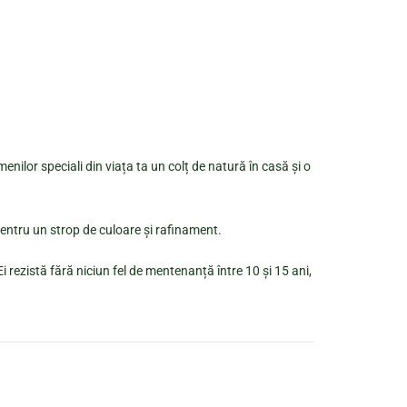
enilor speciali din viața ta un colț de natură în casă și o
pentru un strop de culoare și rafinament.
i rezistă fără niciun fel de mentenanță între 10 și 15 ani,