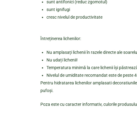
sunt antifonici (reduc zgomotul)
sunt ignifugi
cresc nivelul de productivitate
Întreținerea lichenilor:
Nu amplasați lichenii în razele directe ale soare
Nu udați lichenii!
Temperatura minimă la care lichenii își păstrează
Nivelul de umiditate recomandat este de peste 40%
Pentru hidratarea lichenilor amplasati decoratiunile 
pufoși.
Poza este cu caracter informativ, culorile produsului