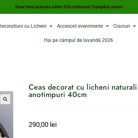
Doar luna aceasta avem 25% reducere! Cumpără acum!
Decoratiuni cu Licheni
Accesorii evenimente
Craciun
Hai pe câmpul de lavandă 2026
Ceas decorat cu licheni naturali 
anotimpuri 40cm
290,00
lei