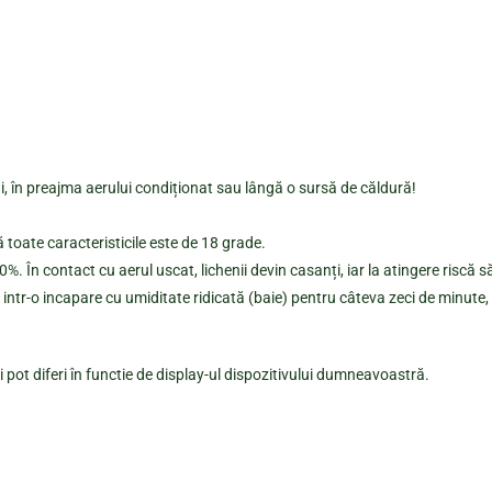
lui, în preajma aerului condiționat sau lângă o sursă de căldură!
 toate caracteristicile este de 18 grade.
. În contact cu aerul uscat, lichenii devin casanți, iar la atingere riscă s
intr-o incapare cu umiditate ridicată (baie) pentru câteva zeci de minute, 
 pot diferi în functie de display-ul dispozitivului dumneavoastră.