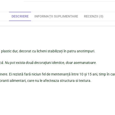
DESCRIERE
INFORMAȚII SUPLIMENTARE
RECENZII (0)
lastic dur, decorat cu licheni stabilizați în patru anotimpuri.
ică. Nu pot exista două decorațiuni identice, doar asemanatoare.
nere. Ei rezistă fară niciun fel de mentenanță între 10 și 15 ani, timp în ca
oranti alimentari, care nu le afecteaza structura si textura.