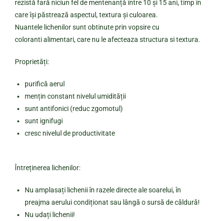
rezistă fară niciun fel de mentenanță între 10 și 15 ani, timp în
care își păstrează aspectul, textura și culoarea.
Nuantele lichenilor sunt obtinute prin vopsire cu
coloranti alimentari, care nu le afecteaza structura si textura.
Proprietăți:
purifică aerul
mențin constant nivelul umidității
sunt antifonici (reduc zgomotul)
sunt ignifugi
cresc nivelul de productivitate
Întreținerea lichenilor:
Nu amplasați lichenii în razele directe ale soarelui, în
preajma aerului condiționat sau lângă o sursă de căldură!
Nu udați lichenii!