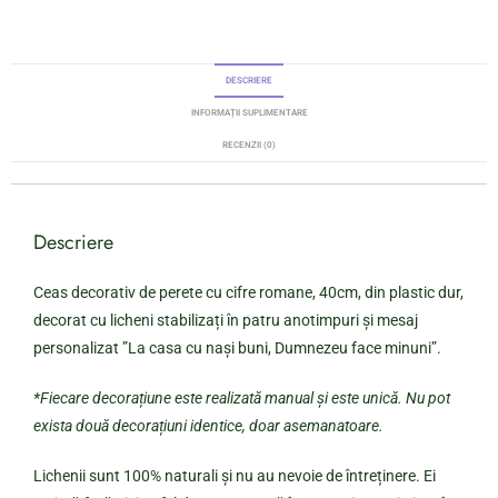
DESCRIERE
INFORMAȚII SUPLIMENTARE
RECENZII (0)
Descriere
Ceas decorativ de perete cu cifre romane, 40cm, din plastic dur,
decorat cu licheni stabilizați în patru anotimpuri și mesaj
personalizat ”La casa cu nași buni, Dumnezeu face minuni”.
*Fiecare decorațiune este realizată manual și este unică. Nu pot
exista două decorațiuni identice, doar asemanatoare.
Lichenii sunt 100% naturali și nu au nevoie de întreținere. Ei