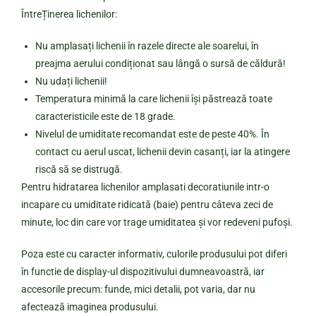
ÎntreȚinerea lichenilor:
Nu amplasați lichenii în razele directe ale soarelui, în
preajma aerului condiționat sau lângă o sursă de căldură!
Nu udați lichenii!
Temperatura minimă la care lichenii își păstrează toate
caracteristicile este de 18 grade.
Nivelul de umiditate recomandat este de peste 40%. În
contact cu aerul uscat, lichenii devin casanți, iar la atingere
riscă să se distrugă.
Pentru hidratarea lichenilor amplasati decoratiunile intr-o
incapare cu umiditate ridicată (baie) pentru câteva zeci de
minute, loc din care vor trage umiditatea și vor redeveni pufoși.
Poza este cu caracter informativ, culorile produsului pot diferi
în functie de display-ul dispozitivului dumneavoastră, iar
accesorile precum: funde, mici detalii, pot varia, dar nu
afectează imaginea produsului.