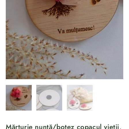
Mărturie nuntă/botez copacul vieții,