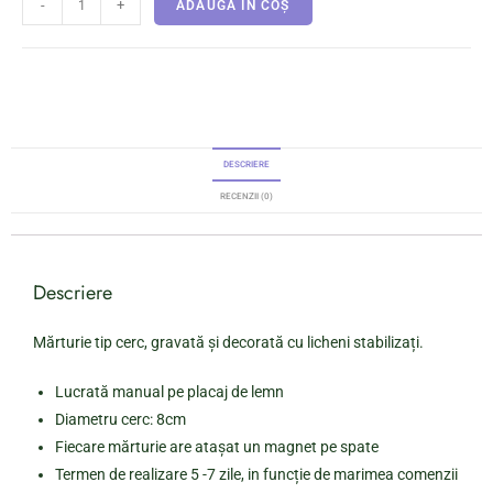
-
+
ADAUGĂ ÎN COȘ
DESCRIERE
RECENZII (0)
Descriere
Mărturie tip cerc, gravată și decorată cu licheni stabilizați.
Lucrată manual pe placaj de lemn
Diametru cerc: 8cm
Fiecare mărturie are atașat un magnet pe spate
Termen de realizare 5 -7 zile, in funcție de marimea comenzii