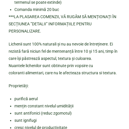
termenul se poate extinde)
Comanda minimă 20 buc
***LA PLASAREA COMENZII, VĂ RUGĂM SĂ MENȚIONAȚI ÎN
SECȚIUNEA ”DETALII” INFORMAȚIILE PENTRU
PERSONALIZARE.
Lichenii sunt 100% naturali și nu au nevoie de întreținere. Ei
rezistă fară niciun fel de mentenanță între 10 și 15 ani, timp în
care își păstrează aspectul, textura și culoarea.
Nuantele lichenilor sunt obtinute prin vopsire cu
coloranti alimentari, care nu le afecteaza structura si textura.
Proprietăți:
purifică aerul
mențin constant nivelul umidității
sunt antifonici (reduc zgomotul)
sunt ignifugi
cresc nivelul de productivitate